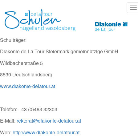
Direkt
T
zum
na
Inhalt
Schulträger:
Diakonie de La Tour Steiermark gemeinnützige GmbH
Wildbacherstraße 5
8530 Deutschlandsberg
www.diakonie-delatour.at
Telefon: +43 (0)463 32303
E-Mail:
rektorat@diakonie-delatour.at
Web:
http://www.diakonie-delatour.at