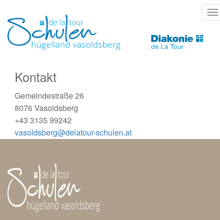
Direkt
T
zum
na
Inhalt
Kontakt
Gemeindestraße 26
8076 Vasoldsberg
+43 3135 99242
vasoldsberg@delatour-schulen.at